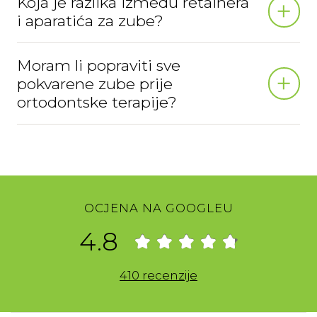
Koja je razlika između retainera
i aparatića za zube?
Moram li popraviti sve
pokvarene zube prije
ortodontske terapije?
OCJENA NA GOOGLEU
4.8
410 recenzije