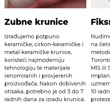
Zubne krunice
Fiks
Izrađujemo potpuno
Nudimo
keramičke, cirkon-keramičke i
na četi
metal-keramičke krunice,
metodom
koristeći najmoderniju
Toront
tehnologiju te materijale
MIS il
renomiranih i provjerenih
implan
proizvođača. Nakon dobivenih
uzmemo
otisaka, potrebno je od 3 do 7
10 radn
radnih dana za izradu krunica.
proteze