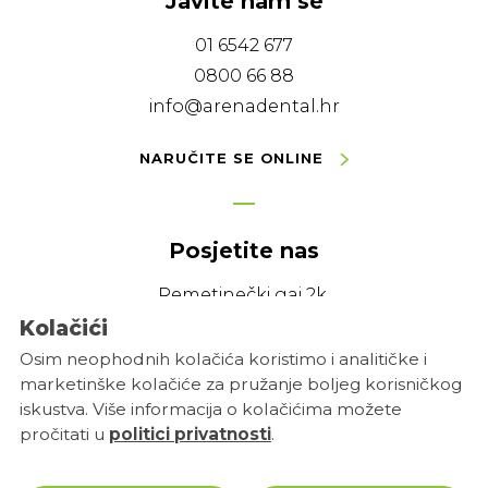
Javite nam se
01 6542 677
0800 66 88
info@arenadental.hr
NARUČITE SE ONLINE
Posjetite nas
Remetinečki gaj 2k,
10020 Zagreb
Kolačići
Osim neophodnih kolačića koristimo i analitičke i
Ponedjeljak - Petak:
marketinške kolačiće za pružanje boljeg korisničkog
7:00 do 21:00 h
iskustva. Više informacija o kolačićima možete
pročitati u
politici privatnosti
.