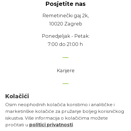
Posjetite nas
Remetinečki gaj 2k,
10020 Zagreb
Ponedjeljak - Petak:
7:00 do 21:00 h
Karijere
Kolačići
Politika privatnosti
Osim neophodnih kolačića koristimo i analitičke i
Uvjeti korištenja
marketinške kolačiće za pružanje boljeg korisničkog
Postavke kolačića
iskustva. Više informacija o kolačićima možete
pročitati u
politici privatnosti
.