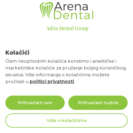
Pratite nas
Kolačići
Osim neophodnih kolačića koristimo i analitičke i
marketinške kolačiće za pružanje boljeg korisničkog
iskustva. Više informacija o kolačićima možete
pročitati u
politici privatnosti
.
Javite nam se
01 6542 677
Prihvaćam sve
Prihvaćam nužne
0800 66 88
info@arenadental.hr
Više o kolačićima
NARUČITE SE ONLINE