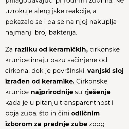
prilagođavajući prirodnim zubima. Ne
uzrokuje alergijske reakcije, a
pokazalo se i da se na njoj nakuplja
najmanji broj bakterija.
Za
razliku od keramičkih,
cirkonske
krunice imaju bazu sačinjene od
cirkona, dok je površinski,
vanjski sloj
izrađen od keramike.
Cirkonske
krunice
najprirodnije
su
rješenje
kada je u pitanju transparentnost i
boja zuba, što ih čini
odličnim
izborom za prednje zube
zbog