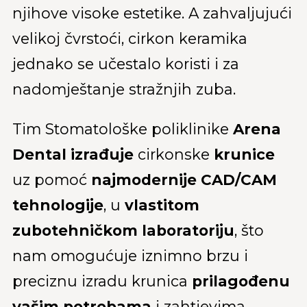
njihove visoke estetike. A zahvaljujući
velikoj čvrstoći, cirkon keramika
jednako se učestalo koristi i za
nadomještanje stražnjih zuba.
Tim Stomatološke poliklinike
Arena
Dental izrađuje
cirkonske
krunice
uz pomoć
najmodernije CAD/CAM
tehnologije
, u
vlastitom
zubotehničkom laboratoriju
, što
nam omogućuje iznimno brzu i
preciznu izradu krunica
prilagođenu
vašim potrebama
i zahtjevima.