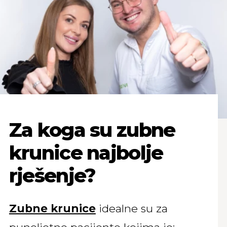
Za koga su zubne
krunice najbolje
rješenje?
Zubne krunice
idealne su za
punoljetne pacijente kojima je: