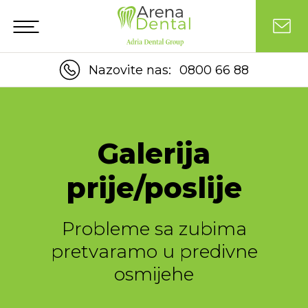
Nazovite nas:
0800 66 88
Galerija
prije/poslije
Probleme sa zubima
pretvaramo u predivne
osmijehe