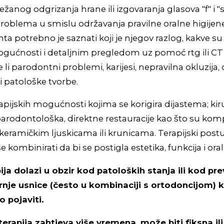
žanog odgrizanja hrane ili izgovaranja glasova "f" i "s
roblema u smislu održavanja pravilne oralne higijene
ta potrebno je saznati koji je njegov razlog, kakve su
mogućnosti i detaljnim pregledom uz pomoć rtg ili C
e li parodontni problemi, karijesi, nepravilna okluzija
li patološke tvorbe.
rapijskih mogućnosti kojima se korigira dijastema; kir
arodontološka, direktne restauracije kao što su komp
 s keramičkim ljuskicama ili krunicama. Terapijski pos
se kombinirati da bi se postigla estetika, funkcija i ora
ija dolazi u obzir kod patoloških stanja ili kod pr
nje usnice (često u kombinaciji s ortodoncijom) ko
 pojaviti.
rapija zahtjeva više vremena, može biti fiksna ili