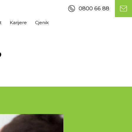
0800 66 88
t
Karijere
Cjenik
?