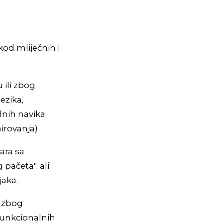
od mliječnih i
 ili zbog
ezika,
alnih navika
mirovanja)
vara sa
pačeta", ali
jaka.
i zbog
, funkcionalnih