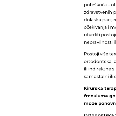
poteškoća – ote
zdravstvenih p
dolaska pacijen
očekivanja i 
utvrditi postoj
nepravilnosti i
Postoji više te
ortodontska, p
ili indirektne
samostalni ili 
Kirurška terap
frenuluma gor
može ponovno
Ortodontska te