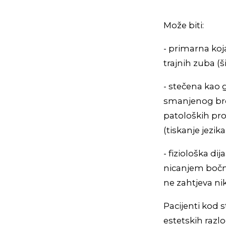
Može biti:
- primarna koj
trajnih zuba (
- stečena kao 
smanjenog broj
patoloških prom
(tiskanje jezi
- fiziološka di
nicanjem bočni
ne zahtjeva nik
Pacijenti kod 
estetskih razlo