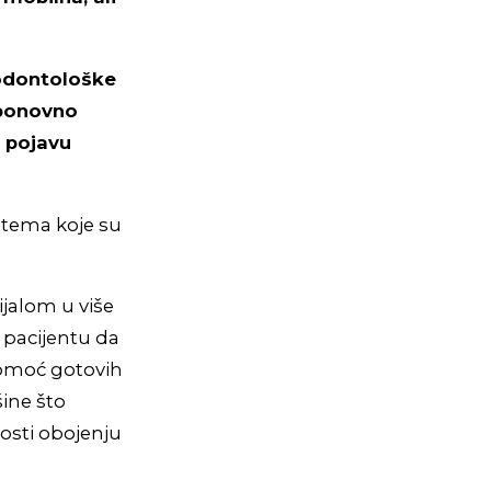
rodontološke
i ponovno
a pojavu
astema koje su
jalom u više
 pacijentu da
pomoć gotovih
šine što
osti obojenju