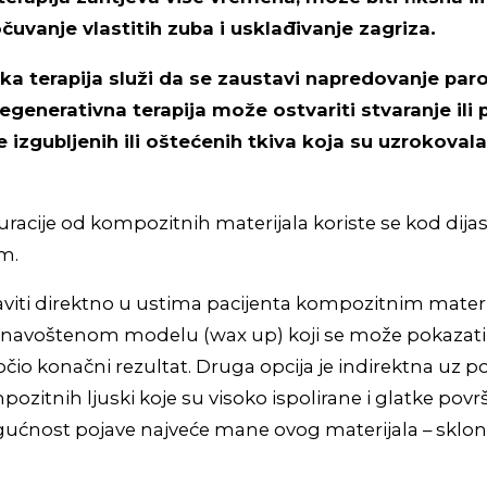
čuvanje vlastitih zuba i usklađivanje zagriza.
a terapija služi da se zaustavi napredovanje pa
regenerativna terapija može ostvariti stvaranje il
e izgubljenih ili oštećenih tkiva koja su uzrokoval
uracije od kompozitnih materijala koriste se kod dij
m.
viti direktno u ustima pacijenta kompozitnim materi
 navoštenom modelu (wax up) koji se može pokazati
čio konačni rezultat. Druga opcija je indirektna uz 
ozitnih ljuski koje su visoko ispolirane i glatke povr
ćnost pojave najveće mane ovog materijala – sklon