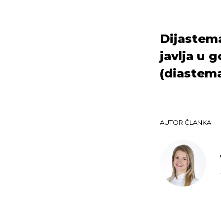
Dijastema
javlja u 
(diastema
AUTOR ČLANKA