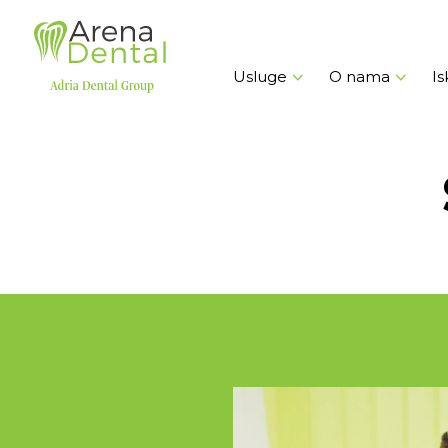
Usluge
O nama
Is