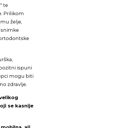
" te
. Prilikom
 mu želje,
T snimke
, ortodontske
urška,
ozitni ispuni
tupci mogu biti
lno zdravlje.
evelikog
ji se kasnije
 mobilna, ali