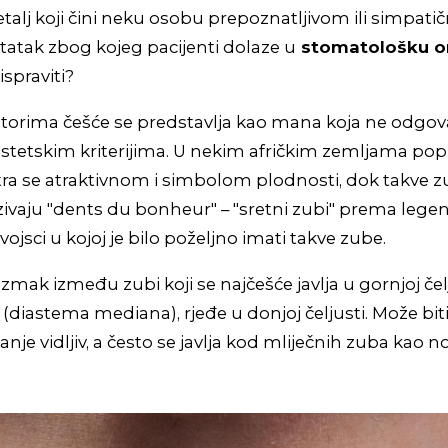
Detalj koji čini neku osobu prepoznatljivom ili simpati
tatak zbog kojeg pacijenti dolaze u
stomatološku or
ispraviti?
torima češće se predstavlja kao mana koja ne odgov
etskim kriterijima. U nekim afričkim zemljama poput
ra se atraktivnom i simbolom plodnosti, dok takve z
ivaju "dents du bonheur" – "sretni zubi" prema legen
jsci u kojoj je bilo poželjno imati takve zube.
azmak između zubi koji se najčešće javlja u gornjoj če
 (diastema mediana), rjeđe u donjoj čeljusti. Može biti 
 manje vidljiv, a često se javlja kod mliječnih zuba kao 