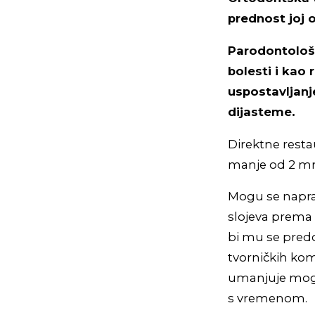
prednost joj o
Parodontološk
bolesti i kao 
uspostavljanj
dijasteme.
Direktne resta
manje od 2 m
Mogu se napra
slojeva prema
bi mu se predo
tvorničkih komp
umanjuje mogu
s vremenom.