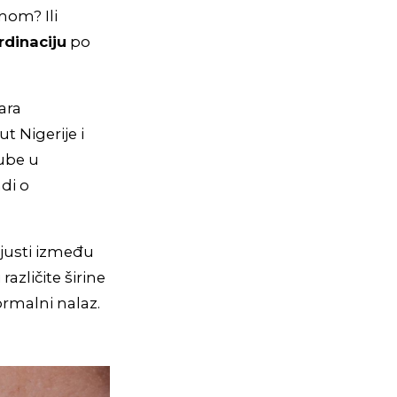
čnom? Ili
dinaciju
po
ara
 Nigerije i
ube u
di o
ljusti između
različite širine
normalni nalaz.