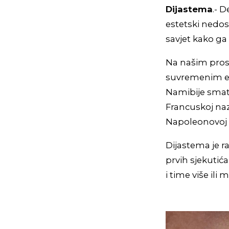
Dijastema
.- 
estetski nedos
savjet kako ga 
Na našim pros
suvremenim est
Namibije smat
Francuskoj naz
Napoleonovoj vo
Dijastema je r
prvih sjekutića
i time više ili