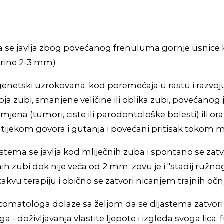
a se javlja zbog povećanog frenuluma gornje usnice k
širine 2-3 mm)
genetski uzrokovana, kod poremećaja u rastu i razvoju
a zubi, smanjene veličine ili oblika zubi, povećanog j
jena (tumori, ciste ili parodontološke bolesti) ili or
ka tijekom govora i gutanja i povećani pritisak tokom 
jastema se javlja kod mliječnih zuba i spontano se zat
h zubi dok nije veća od 2 mm, zovu je i "stadij ružnog 
akvu terapiju i obično se zatvori nicanjem trajnih očn
stomatologa dolaze sa željom da se dijastema zatvor
ga - doživljavanja vlastite ljepote i izgleda svoga lica