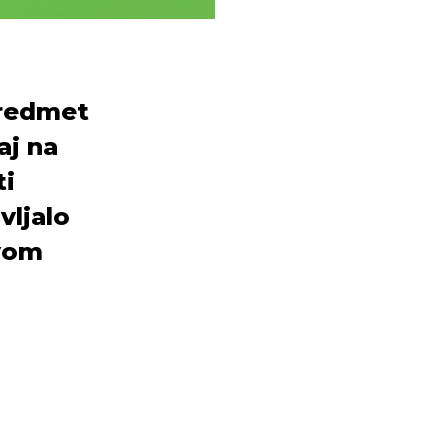
predmet
aj na
ti
vljalo
ovom