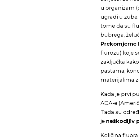
u organizam (s
ugradi u zube.
tome da su flu
bubrega, želuč
Prekomjerne 
flurozu) koje 
zaključka kako
pastama, konc
materijalima 
Kada je prvi p
ADA-e (Američk
Tada su određ
je
neškodljiv 
Količina fluo