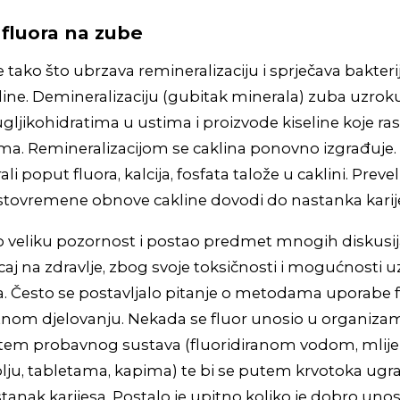
 fluora na zube
 tako što ubrzava remineralizaciju i sprječava bakteri
line. Demineralizaciju (gubitak minerala) zuba uzroku
ugljikohidratima u ustima i proizvode kiseline koje ra
ima. Remineralizacijom se caklina ponovno izgrađuje
i poput fluora, kalcija, fosfata talože u caklini. Preve
istovremene obnove cakline dovodi do nastanka karij
ao veliku pozornost i postao predmet mnogih diskusi
caj na zdravlje, zbog svoje toksičnosti i mogućnosti 
. Često se postavljalo pitanje o metodama uporabe f
nom djelovanju. Nekada se fluor unosio u organiz
utem probavnog sustava (fluoridiranom vodom, mlij
ju, tabletama, kapima) te bi se putem krvotoka ugra
anak karijesa. Postalo je upitno koliko je dobro unosit