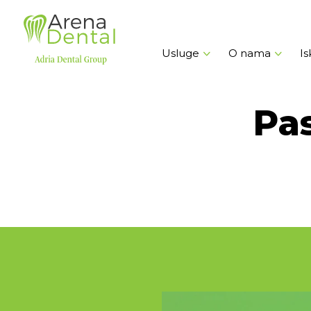
Usluge
O nama
Is
Pas