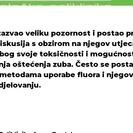
izazvao veliku pozornost i postao 
skusija s obzirom na njegov utjec
zbog svoje toksičnosti i mogućnos
ja oštećenja zuba. Često se posta
o metodama uporabe fluora i njeg
djelovanju.