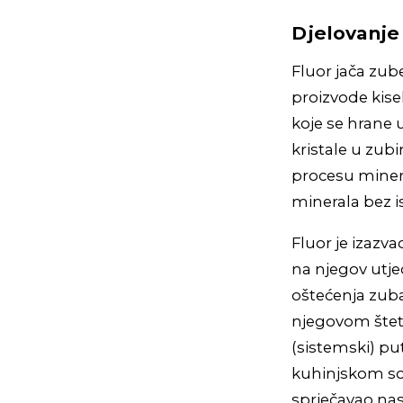
Djelovanje
Fluor jača zube
proizvode kise
koje se hrane 
kristale u zub
procesu mineral
minerala bez 
Fluor je izazv
na njegov utje
oštećenja zuba
njegovom štet
(sistemski) p
kuhinjskom sol
sprječavao nast