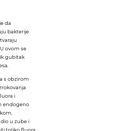
je da
ju bakterije
stvaraju
. U ovom se
lik gubitak
esa.
ja s obzirom
uzrokovanja
luora i
am endogeno
ekom,
dio u zube i
i toliko fluora