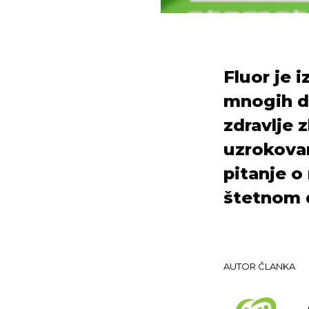
Fluor je 
mnogih di
zdravlje 
uzrokovan
pitanje 
štetnom 
AUTOR ČLANKA