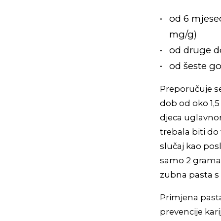
od 6 mjesec
mg/g)
od druge d
od šeste go
Preporučuje se 
dob od oko 1,5
djeca uglavnom
trebala biti do
slučaj kao pos
samo 2 grama 
zubna pasta s 
Primjena past
prevencije kar