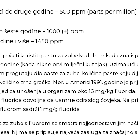
i do druge godine – 500 ppm (parts per milion) f
o šeste godine – 1000 (+) ppm
dine i više – 1450 ppm
početi koristiti pastu za zube kod djece kada zna ispl
 godine (kada nikne prvi mliječni kutnjak). Uzimajući 
 progutaju dio paste za zube, količina paste koju dije
 veličine zrna graška. Npr. u Americi 1991. godine je pr
ljedica unošenja u organizam oko 16 mg/kg fluorida.
fluorida dovoljna da usmrte odraslog čovjeka. Na pr
fluorom sadrži 1 mg/g fluorida.
a za zube s fluorom se smatra najjednostavnijim na
ijesa. Njima se pripisuje najveća zasluga za značajno