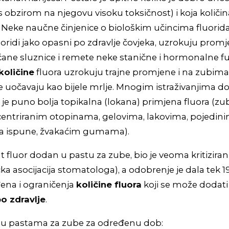
 obzirom na njegovu visoku toksičnost) i koja količin
 Neke naučne činjenice o biološkim učincima fluorid
oridi jako opasni po zdravlje čovjeka, uzrokuju promj
ane sluznice i remete neke stanične i hormonalne fu
količine
fluora uzrokuju trajne promjene i na zubim
se uočavaju kao bijele mrlje. Mnogim istraživanjima d
 je puno bolja topikalna (lokana) primjena fluora (z
entriranim otopinama, gelovima, lakovima, pojedin
za ispune, žvakaćim gumama).
ut fluor dodan u pastu za zube, bio je veoma kritizira
a asocijacija stomatologa), a odobrenje je dala tek 1
ena i ograničenja
količine fluora
koji se može dodati
po zdravlje
.
ra u pastama za zube za određenu dob: