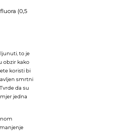
luora (0,5
junuti, to je
u obzir kako
te koristi bi
ijavljen smrtni
 Tvrde da su
imjer jedna
činom
 smanjenje