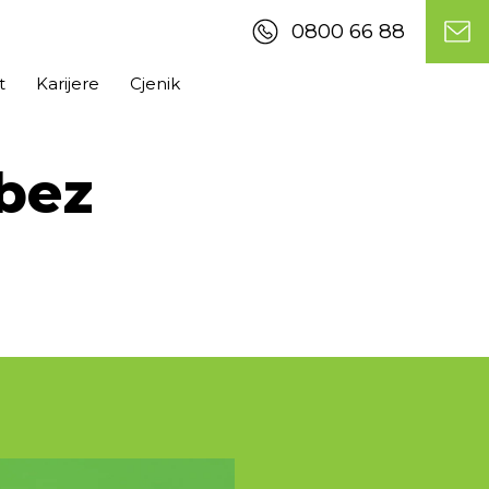
0800 66 88
t
Karijere
Cjenik
 bez