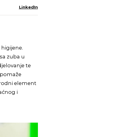
LinkedIn
 higijene.
 sa zuba u
jelovanje te
e pomaže
rirodni element
aćnog i