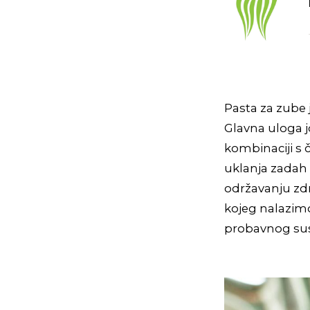
Pasta za zube 
Glavna uloga j
kombinaciji s 
uklanja zadah 
održavanju zdr
kojeg nalazimo
probavnog sust