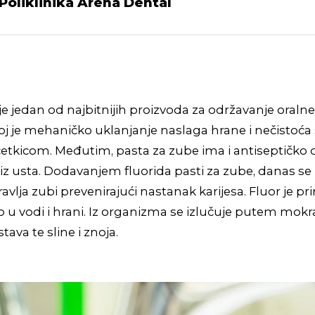
Poliklinika Arena Dental
je jedan od najbitnijih proizvoda za održavanje oralne
oj je mehaničko uklanjanje naslaga hrane i nečistoća
četkicom. Međutim, pasta za zube ima i antiseptičko d
iz usta. Dodavanjem fluorida pasti za zube, danas s
avlja zubi prevenirajući nastanak karijesa. Fluor je p
 u vodi i hrani. Iz organizma se izlučuje putem mokr
ava te sline i znoja.