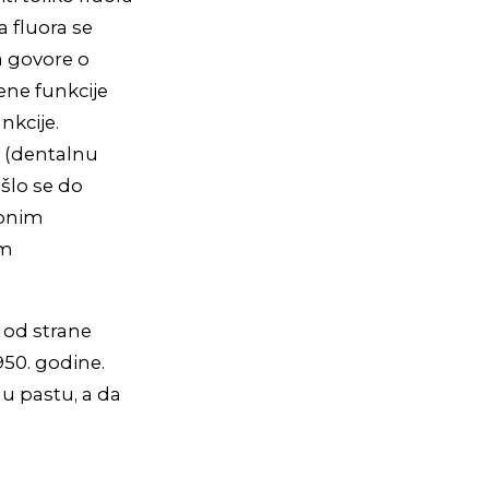
a fluora se
a govore o
ene funkcije
nkcije.
a (dentalnu
ošlo se do
ubnim
im
n od strane
950. godine.
 u pastu, a da