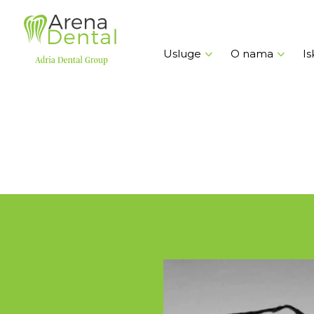
Usluge
O nama
Is