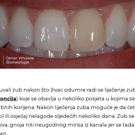
uvali zub nakon što živac odumre radi se liječenje z
oncija
) koje se obavlja u nekoliko posjeta u kojima se li
bnih korijena. Nakon liječenja zuba moguće je da ćete
ol ili osjećaj nelagode sljedećih nekoliko dana. Zub s
va, gnoja niti neugodnog mirisa iz kanala jer se tad
van.