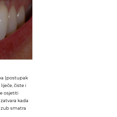
uba (postupak
ječe, čiste i
 osjetiti
e zatvara kada
a zub smatra