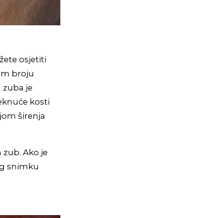
ete osjetiti
ćem broju
g zuba je
eknuće kosti
jom širenja
a zub. Ako je
rtg snimku