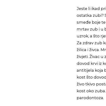
Jeste li ikad 
ostatka zubi? S
smeđe boje te 
mrtav zub i u b
uzrok, a što r
Za zdrav zub k
žilica i živca.
živjeti. Živac
dovod krvi iz 
antitijela koja
kost što dovod
živo tkivo post
kost oko zuba. 
parodontoza.