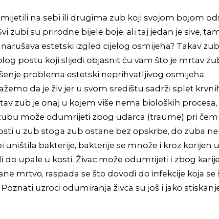
primijetili na sebi ili drugima zub koji svojom bojom o
vi zubi su prirodne bijele boje, ali taj jedan je sive, ta
narušava estetski izgled cijelog osmijeha? Takav z
log postu koji slijedi objasnit ću vam što je mrtav zu
ješenje problema estetski neprihvatljivog osmijeha.
ažemo da je živ jer u svom središtu sadrži splet krvnih
 Mrtav zub je onaj u kojem više nema bioloških procesa, 
 u zubu može odumrijeti zbog udarca (traume) pri čem
kosti u zub stoga zub ostane bez opskrbe, do zuba ne 
 bi uništila bakterije, bakterije se množe i kroz korijen
i do upale u kosti. Živac može odumrijeti i zbog kari
ane mrtvo, raspada se što dovodi do infekcije koja se š
Poznati uzroci odumiranja živca su još i jako stiskanje