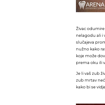
Živac odumire 
nelagodu ali i
slučajeva promi
nužno kako ras
koje može dove
prema oku ili v
Je li vaš zub ž
zub mrtav neće
kako bi se vidj