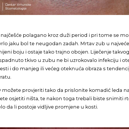
najčešće polagano kroz duži period i pri tome se mož
 vrlo jaku bol te neugodan zadah. Mrtav zub u najve
jeni boju i ostaje tako trajno obojen. Liječenje takvo
padnuto tkivo u zubu ne bi uzrokovalo infekciju i ot
sti i do manjeg ili većeg oteknuća obraza s tendenci
ratu.
iv možete provjeriti tako da prislonite komadić leda n
te osjetiti ništa, te nakon toga trebali biste snimiti 
elo da li postoje vidljive promjene u kosti.