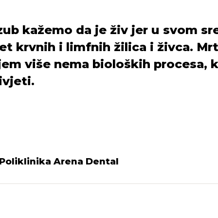
zub kažemo da je živ jer u svom sr
et krvnih i limfnih žilica i živca. Mr
jem više nema bioloških procesa, ko
vjeti.
Poliklinika Arena Dental