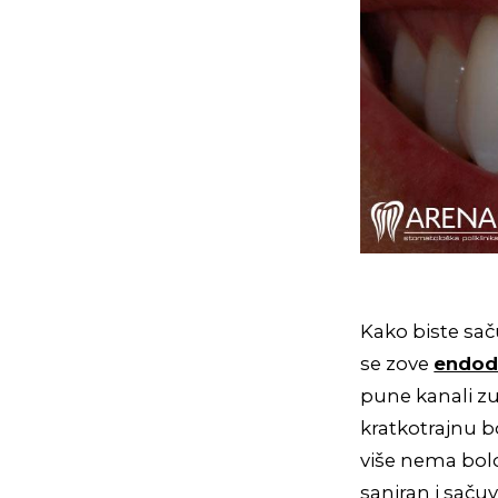
Kako biste sač
se zove
endod
pune kanali zu
kratkotrajnu b
više nema bolo
saniran i saču