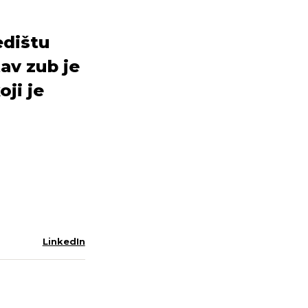
edištu
tav zub je
ji je
LinkedIn