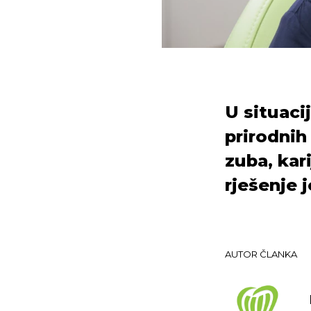
U situaci
prirodnih
zuba, kar
rješenje 
AUTOR ČLANKA