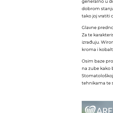
generalno u do
dobrom stanju 
tako joj vratiti
Glavne predno
Za te karakter
izrađuju. Wiron
kroma i kobalt
Osim baze prot
na zube kako b
Stomatološkoj 
tehnikama te s