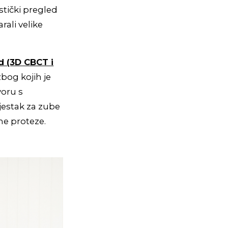
istički pregled
rali velike
ed (3D CBCT i
zbog kojih je
voru s
jestak za zube
čne proteze.