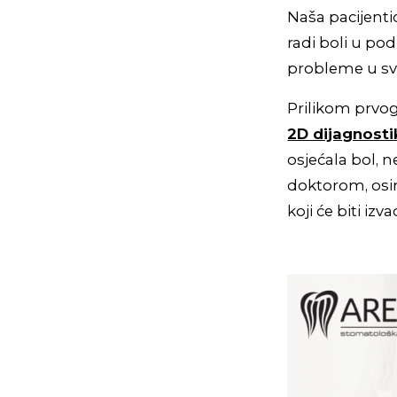
Naša pacijentic
radi boli u pod
probleme u s
Prilikom prvog
2D dijagnostik
osjećala bol, 
doktorom, osi
koji će biti iz