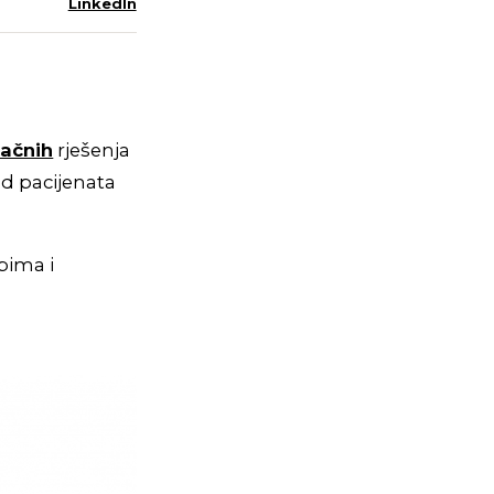
LinkedIn
pačnih
rješenja
d pacijenata
bima i