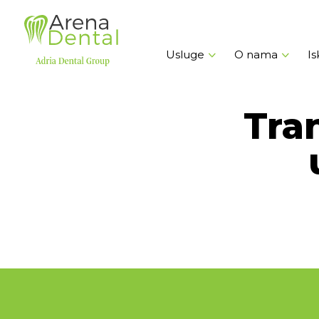
Usluge
O nama
Is
Tra