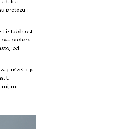
u bili u
nu protezu i
st i stabilnost.
e ove proteze
astoji od
za pričvršćuje
ma. U
ernijim
.