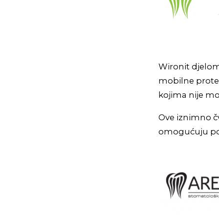
Wironit djelom
mobilne prote
kojima nije mo
Ove iznimno č
omogućuju po