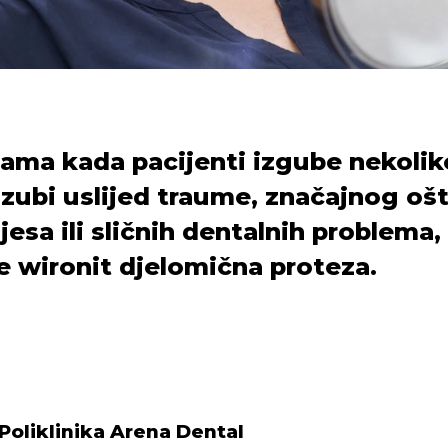
jama kada pacijenti izgube nekolik
 zubi uslijed traume, značajnog oš
ijesa ili sličnih dentalnih problema,
je wironit djelomična proteza.
Poliklinika Arena Dental