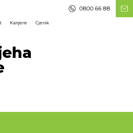
0800 66 88
t
Karijere
Cjenik
jeha
e