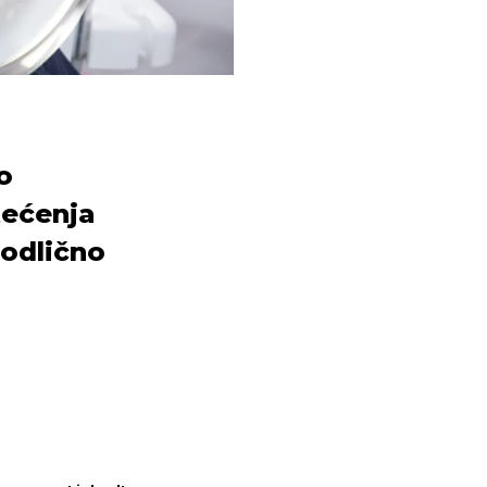
o
tećenja
 odlično