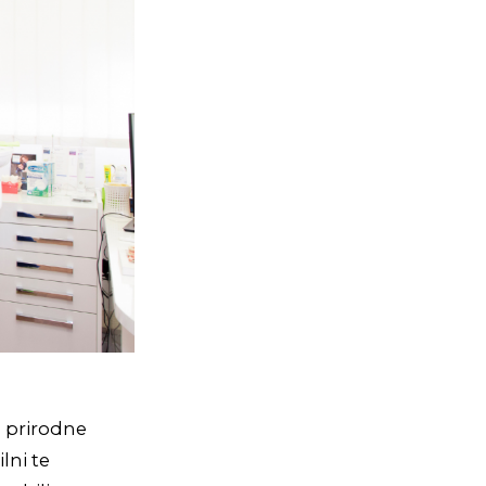
e prirodne
lni te