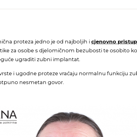
ična proteza jedno je od najboljih i
cjenovno pristu
tike za osobe s djelomičnom bezubosti te osobito ko
guće ugraditi zubni implantat.
vrste i ugodne proteze vraćaju normalnu funkciju zu
tpuno nesmetan govor.