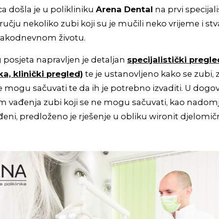
a došla je u polikliniku
Arena Dental
na prvi specijal
ručju nekoliko zubi koji su je mučili neko vrijeme i stva
vakodnevnom životu.
 posjeta napravljen je detaljan
specijalistički pregl
a, klinički pregled)
te je ustanovljeno kako se zubi, 
ne mogu sačuvati te da ih je potrebno izvaditi. U dogo
m vađenja zubi koji se ne mogu sačuvati, kao nadom
vađeni, predloženo je rješenje u obliku wironit djelomi