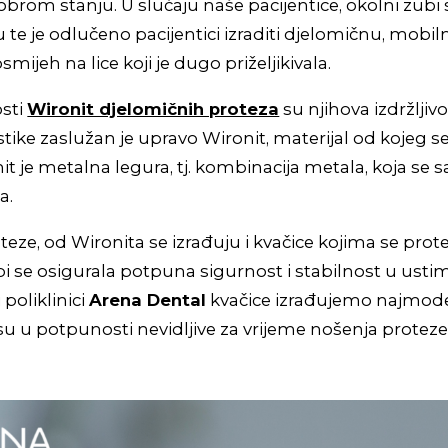
brom stanju. U slučaju naše pacijentice, okolni zubi s
te je odlučeno pacijentici izraditi djelomičnu, mobil
 osmijeh na lice koji je dugo priželjikivala.
sti
Wironit djelomičnih proteza
su njihova izdržljivo
istike zaslužan je upravo Wironit, materijal od kojeg s
it je metalna legura, tj. kombinacija metala, koja se s
a.
eze, od Wironita se izrađuju i kvačice kojima se prote
i se osigurala potpuna sigurnost i stabilnost u usti
poliklinici
Arena Dental
kvačice izrađujemo najmod
u u potpunosti nevidljive za vrijeme nošenja proteze