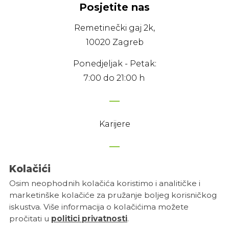
Posjetite nas
Remetinečki gaj 2k,
10020 Zagreb
Ponedjeljak - Petak:
7:00 do 21:00 h
Karijere
Kolačići
Politika privatnosti
Osim neophodnih kolačića koristimo i analitičke i
Uvjeti korištenja
marketinške kolačiće za pružanje boljeg korisničkog
Postavke kolačića
iskustva. Više informacija o kolačićima možete
pročitati u
politici privatnosti
.