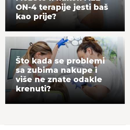
ON-4 terapije jesti baš
kao prije?
Što kada se problemi
sa zubima nakupe i
više ne znate odakle
krenuti?