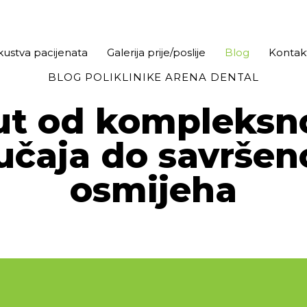
kustva pacijenata
Galerija prije/poslije
Blog
Kontak
BLOG POLIKLINIKE ARENA DENTAL
ut od kompleksn
učaja do savršen
osmijeha