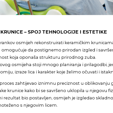
KRUNICE – SPOJ TEHNOLOGIJE I ESTETIKE
Brankov osmijeh rekonstruirati keramičkim krunicam
omogućuje da postignemo prirodan izgled i savrše
rnost koja oponaša strukturu prirodnog zuba.
ovog osmijeha stoji mnogo planiranja i prilagodbi, jer
miju, izraze lica i karakter koje želimo očuvati i istakn
proces zahtijevao iznimnu preciznost u oblikovanju 
ke krunice kako bi se savršeno uklopila u njegovu fi
i rezultat bio postavljen, osmijeh je izgledao skladno
oteženo s njegovim licem.