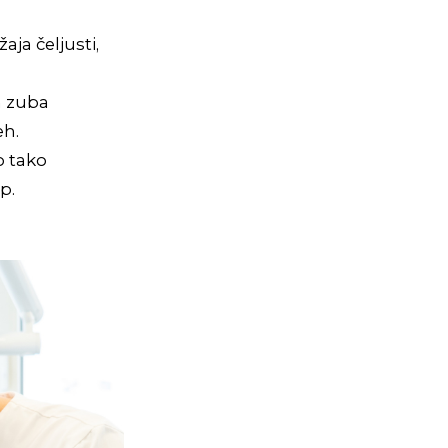
aja čeljusti,
h zuba
eh.
o tako
p.