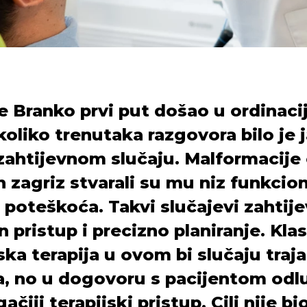
e Branko prvi put došao u ordinaci
oliko trenutaka razgovora bilo je 
 zahtijevnom slučaju. Malformacije č
n zagriz stvarali su mu niz funkcion
 poteškoća. Takvi slučajevi zahtij
n pristup i precizno planiranje. Kla
ka terapija u ovom bi slučaju traja
, no u dogovoru s pacijentom odlu
ačiji terapijski pristup. Cilj nije b