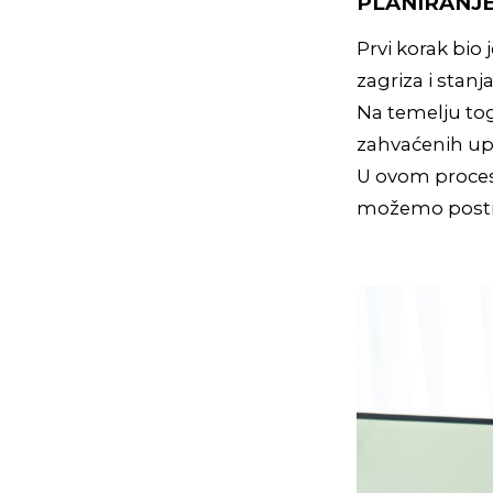
PLANIRANJ
Prvi korak bio 
zagriza i stanj
Na temelju tog
zahvaćenih up
U ovom procesu
možemo postići 