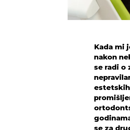
Kada mi j
nakon nek
se radi o
nepravila
estetskih
promišlje
ortodonts
godinama
se za drug