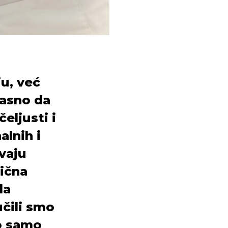
ju, već
jasno da
eljusti i
alnih i
evaju
sična
la
čili smo
io samo