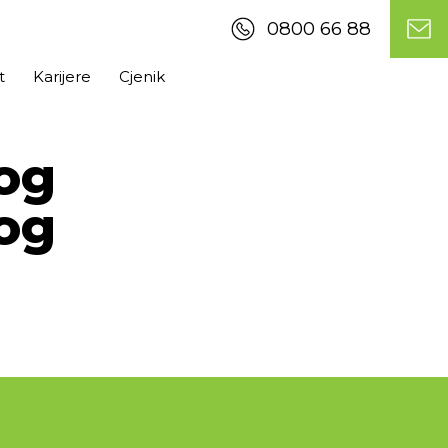
0800 66 88
t
Karijere
Cjenik
og
og