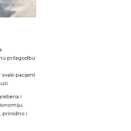
a.
nu prilagodbu
 svaki pacijent
uti.
grebena i
zionomiju.
, prirodno i