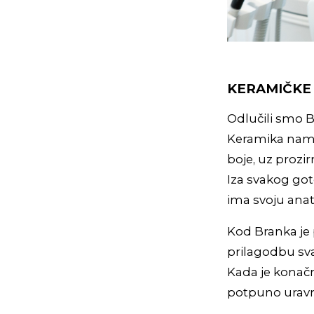
KERAMIČKE 
Odlučili smo 
Keramika nam 
boje, uz prozi
Iza svakog got
ima svoju anato
Kod Branka je 
prilagodbu sva
Kada je konačn
potpuno uravn