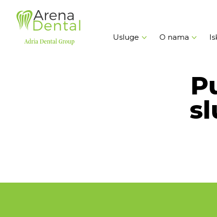
Usluge
O nama
Is
P
sl