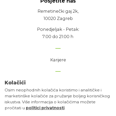
Posjetite nas
Remetinečki gaj 2k,
10020 Zagreb
Ponedjeljak - Petak:
7:00 do 21:00 h
Karijere
Kolačići
Politika privatnosti
Osim neophodnih kolačića koristimo i analitičke i
Uvjeti korištenja
marketinške kolačiće za pružanje boljeg korisničkog
Postavke kolačića
iskustva. Više informacija o kolačićima možete
pročitati u
politici privatnosti
.