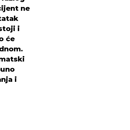
ijent ne
statak
toji i
ko će
jednom.
omatski
puno
nja i