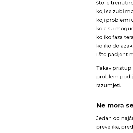
što je trenutno
koji se zubi m
koji problemi 
koje su mogućn
koliko faza ter
koliko dolazak
i što pacijent 
Takav pristup
problem podijel
razumjeti.
Ne mora se
Jedan od najče
prevelika, pred