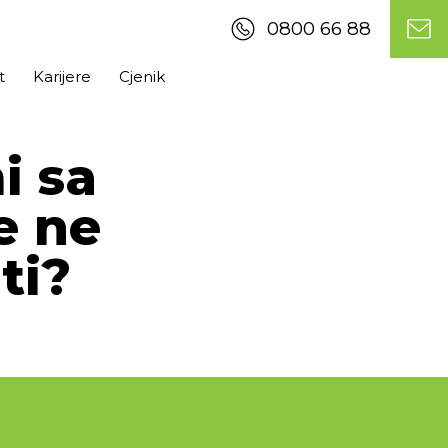
0800 66 88
t
Karijere
Cjenik
i sa
e ne
ti?