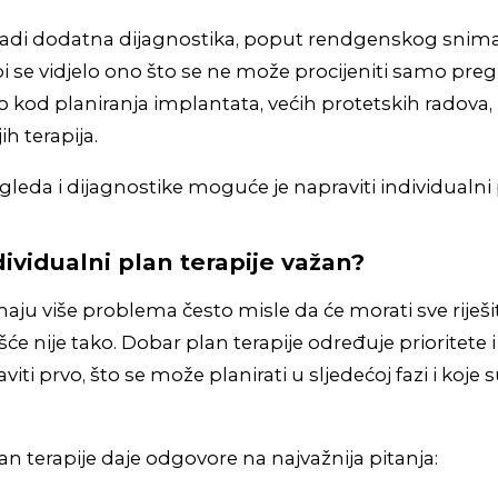
radi dodatna dijagnostika, poput rendgenskog sniman
i se vidjelo ono što se ne može procijeniti samo pre
kod planiranja implantata, većih protetskih radova,
jih terapija.
leda i dijagnostike moguće je napraviti individualni p
dividualni plan terapije važan?
 imaju više problema često misle da će morati sve riješ
šće nije tako. Dobar plan terapije određuje prioritete 
viti prvo, što se može planirati u sljedećoj fazi i koje 
an terapije daje odgovore na najvažnija pitanja: