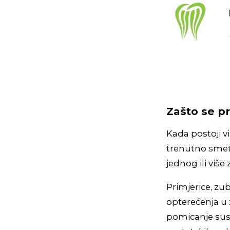
Zašto se p
Kada postoji v
trenutno smeta
jednog ili viš
Primjerice, zu
opterećenja u
pomicanje sus