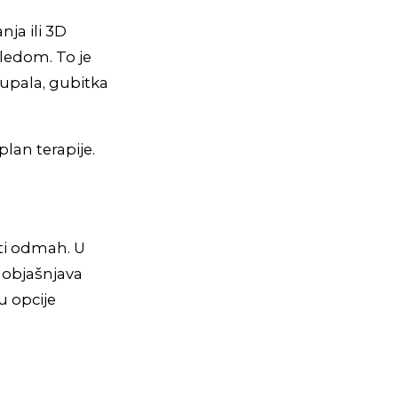
ja ili 3D
gledom. To je
 upala, gubitka
lan terapije.
iti odmah. U
i objašnjava
su opcije