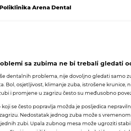
Poliklinika Arena Dental
roblemi sa zubima ne bi trebali gledati 
iše dentalnih problema, nije dovoljno gledati samo z
. Bol, osjetljivost, klimanje zuba, istrošene krunice,
e zubi i promjene u zagrizu često su međusobno povez
b koji se često popravlja možda je posljedica nepravil
 zagrizu. Nedostatak jednog zuba može s vremenom 
jednih zubi. Upala zubnog mesa može ugroziti stabil