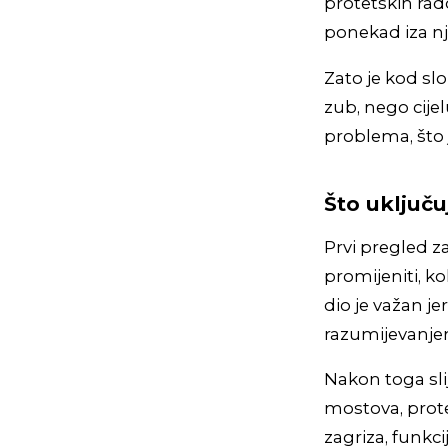
protetskih rado
ponekad iza nj
Zato je kod sl
zub, nego cije
problema, što 
Što uključu
Prvi pregled z
promijeniti, ko
dio je važan j
razumijevanjem
Nakon toga sli
mostova, protez
zagriza, funkci