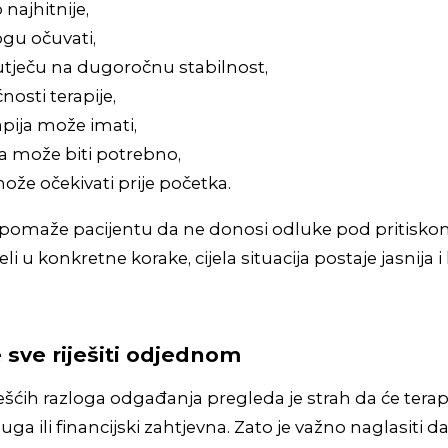
 najhitnije,
ogu očuvati,
utječu na dugoročnu stabilnost,
osti terapije,
apija može imati,
a može biti potrebno,
može očekivati prije početka.
 pomaže pacijentu da ne donosi odluke pod pritisko
i u konkretne korake, cijela situacija postaje jasnija i
 sve riješiti odjednom
šćih razloga odgađanja pregleda je strah da će terapij
uga ili financijski zahtjevna. Zato je važno naglasiti da