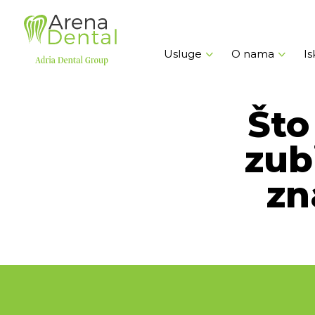
Usluge
O nama
Is
Što
zub
zn