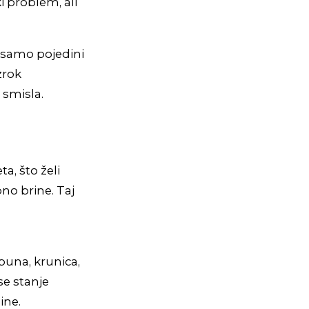
i problem, ali
a samo pojedini
zrok
 smisla.
a, što želi
bno brine. Taj
puna, krunica,
se stanje
ine.