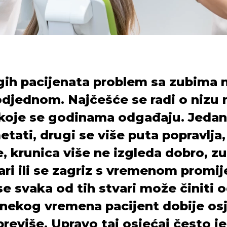
ih pacijenata problem sa zubima 
djednom. Najčešće se radi o nizu 
 koje se godinama odgađaju. Jedan
tati, drugi se više puta popravlja,
, krunica više ne izgleda dobro, z
ri ili se zagriz s vremenom promij
e svaka od tih stvari može činiti 
 nekog vremena pacijent dobije os
previše. Upravo taj osjećaj često je