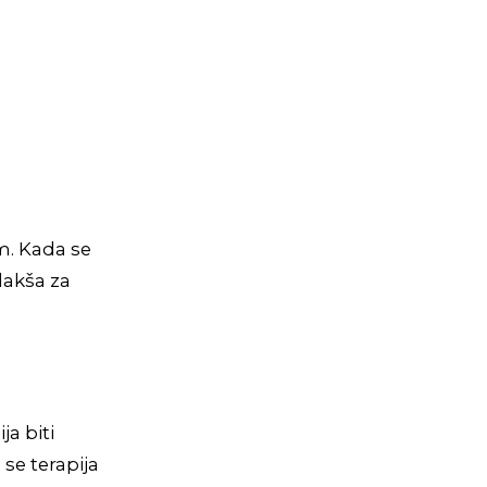
m. Kada se
 lakša za
a biti
 se terapija