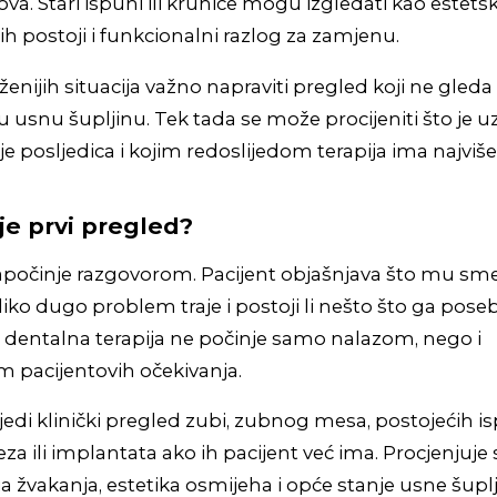
va. Stari ispuni ili krunice mogu izgledati kao estetsk
ih postoji i funkcionalni razlog za zamjenu.
oženijih situacija važno napraviti pregled koji ne gled
lu usnu šupljinu. Tek tada se može procijeniti što je u
je posljedica i kojim redoslijedom terapija ima najviše
je prvi pregled?
apočinje razgovorom. Pacijent objašnjava što mu smet
liko dugo problem traje i postoji li nešto što ga pose
er dentalna terapija ne počinje samo nalazom, nego i
 pacijentovih očekivanja.
jedi klinički pregled zubi, zubnog mesa, postojećih is
a ili implantata ako ih pacijent već ima. Procjenjuje 
ja žvakanja, estetika osmijeha i opće stanje usne šuplj