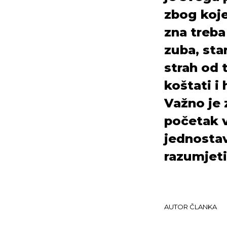
zbog koj
zna treba 
zuba, sta
strah od t
koštati i
Važno je 
početak v
jednostavn
razumjeti 
AUTOR ČLANKA