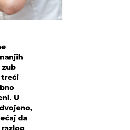
ne
manjih
 zub
 treći
ubno
eni. U
odvojeno,
jećaj da
 razlog