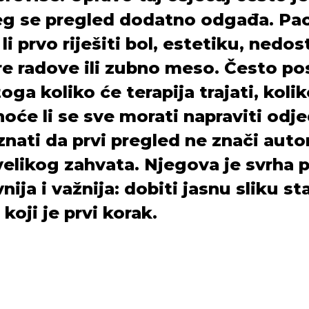
eg se pregled dodatno odgađa. Pac
li prvo riješiti bol, estetiku, nedo
re radove ili zubno meso. Često pos
oga koliko će terapija trajati, koli
 hoće li se sve morati napraviti od
znati da prvi pregled ne znači aut
elikog zahvata. Njegova je svrha 
ija i važnija: dobiti jasnu sliku sta
koji je prvi korak.