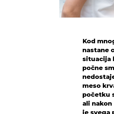
Kod mnog
nastane o
situacija
počne sme
nedostaje
meso krva
početku s
ali nakon
je svega 