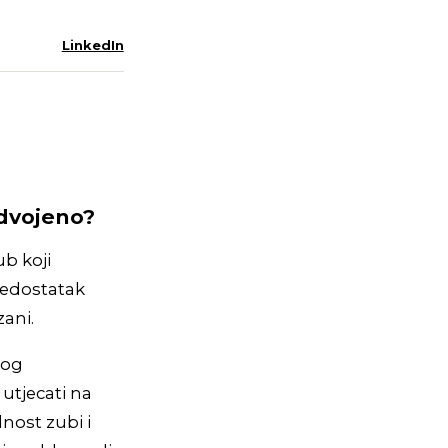
LinkedIn
odvojeno?
ub koji
 nedostatak
ani.
nog
utjecati na
nost zubi i