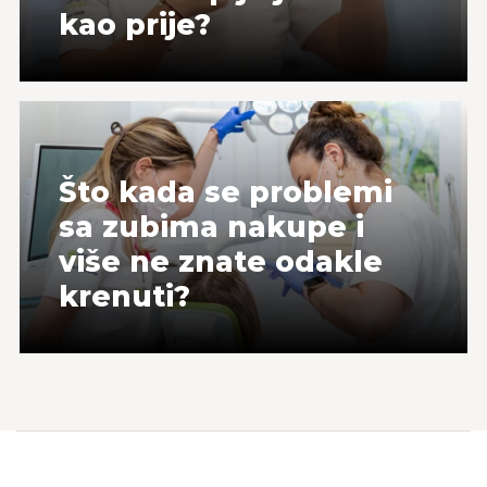
kao prije?
Što kada se problemi
sa zubima nakupe i
više ne znate odakle
krenuti?