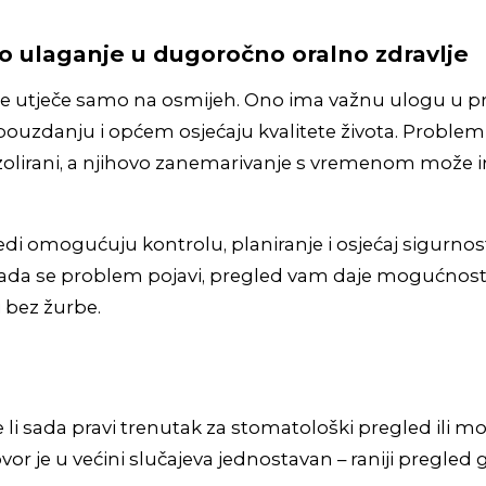
o ulaganje u dugoročno oralno zdravlje
ne utječe samo na osmijeh. Ono ima važnu ulogu u pr
ouzdanju i općem osjećaju kvalitete života. Problem
 izolirani, a njihovo zanemarivanje s vremenom može i
edi omogućuju kontrolu, planiranje i osjećaj sigurnos
 kada se problem pojavi, pregled vam daje mogućnos
 bez žurbe.
je li sada pravi trenutak za stomatološki pregled ili m
vor je u većini slučajeva jednostavan – raniji pregled 