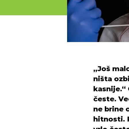
„Još malo
ništa ozb
kasnije.“
česte. Ve
ne brine 
hitnosti.