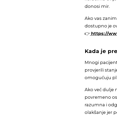
donosi mir.
Ako vas zanima
dostupno je ov
👉
https://ww
Kada je pr
Mnogi pacijent
provjerili stan
omogućuju pla
Ako već dulje n
povremeno osje
razumna i odg
olakšanje jer p