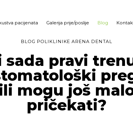
kustva pacijenata
Galerija prije/poslije
Blog
Kontak
BLOG POLIKLINIKE ARENA DENTAL
li sada pravi tren
stomatološki pre
ili mogu još mal
pričekati?