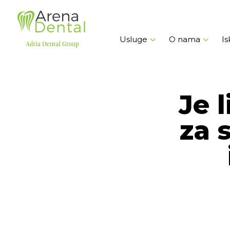
Usluge
O nama
Is
Je 
za 