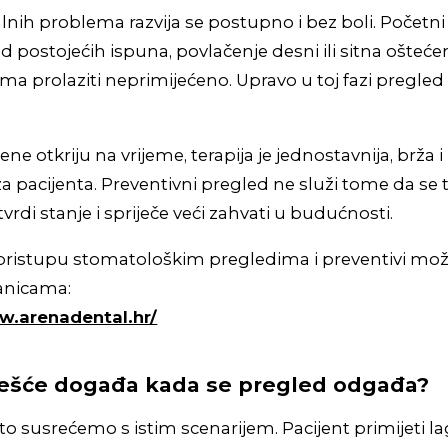
lnih problema razvija se postupno i bez boli. Početni 
 postojećih ispuna, povlačenje desni ili sitna ošteće
 prolaziti neprimijećeno. Upravo u toj fazi pregled
ne otkriju na vrijeme, terapija je jednostavnija, brža
a pacijenta. Preventivni pregled ne služi tome da se 
rdi stanje i spriječe veći zahvati u budućnosti.
pristupu stomatološkim pregledima i preventivi mož
anicama:
w.arenadental.hr/
češće događa kada se pregled odgađa?
sto susrećemo s istim scenarijem. Pacijent primijeti 