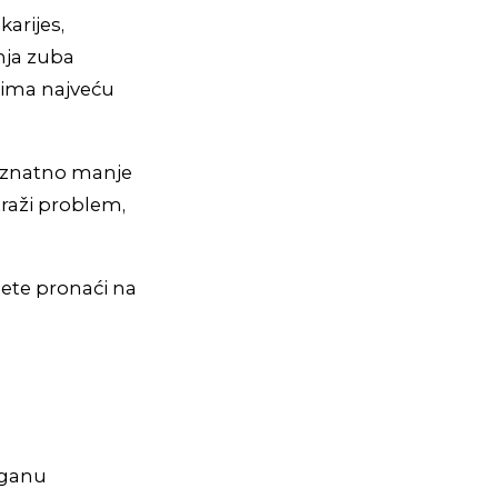
karijes,
nja zuba
 ima najveću
 i znatno manje
traži problem,
ete pronaći na
laganu