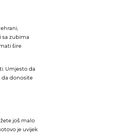
ehrani,
i sa zubima
mati šire
ti. Umjesto da
t da donosite
ožete još malo
gotovo je uvijek