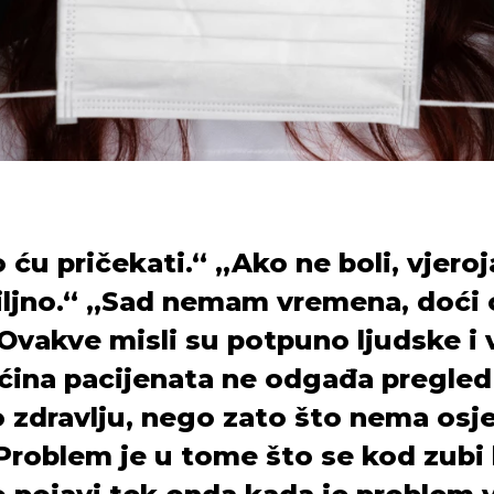
 ću pričekati.“ „Ako ne boli, vjeroj
iljno.“ „Sad nemam vremena, doći 
 Ovakve misli su potpuno ljudske i 
ćina pacijenata ne odgađa pregled
o zdravlju, nego zato što nema osj
 Problem je u tome što se kod zubi