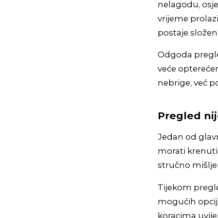
nelagodu, osjet
vrijeme prolaz
postaje složeni
Odgoda pregleda
veće opterećenj
nebrige, već p
Pregled nij
Jedan od glavn
morati krenuti 
stručno mišlje
Tijekom pregle
mogućih opcija
koracima uvije