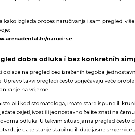
 kako izgleda proces naručivanja i sam pregled, više
dje:
w.arenadental.hr/naruci-se
egled dobra odluka i bez konkretnih si
i dolaze na pregled bez izraženih tegoba, jednostav
je. Upravo takvi pregledi često sprječavaju veće probl
niranje na vrijeme.
iste bili kod stomatologa, imate stare ispune ili kruni
ćate osjetljivost ili jednostavno želite znati na čemu 
ovorna odluka. U takvim situacijama pregled često 
otvrđuje da je stanje stabilno ili daje jasne smjernice z