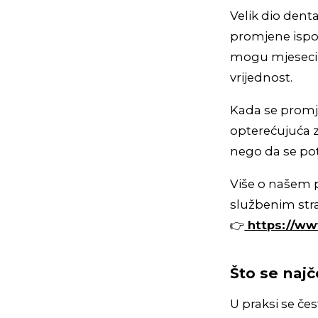
Velik dio denta
promjene ispod
mogu mjesecima
vrijednost.
Kada se promje
opterećujuća z
nego da se potv
Više o našem 
službenim str
👉
https://ww
Što se naj
U praksi se če