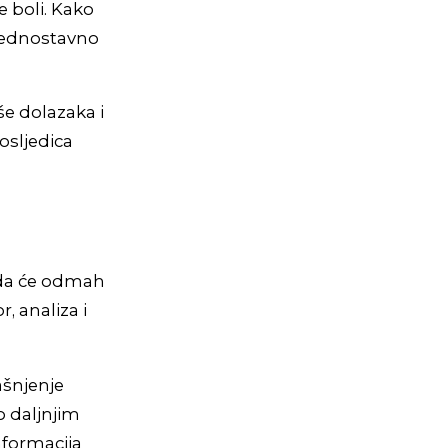
e boli. Kako
 jednostavno
še dolazaka i
posljedica
h da će odmah
, analiza i
ašnjenje
o daljnjim
nformacija