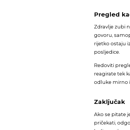
Pregled ka
Zdravlje zubi 
govoru, samop
rijetko ostaju
posljedice.
Redoviti pregl
reagirate tek
odluke mirno i
Zaključak
Ako se pitate 
pričekati, odgo