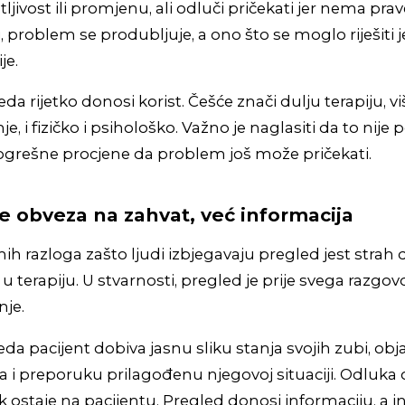
ljivost ili promjenu, ali odluči pričekati jer nema prav
i, problem se produbljuje, a ono što se moglo riješiti
je.
 rijetko donosi korist. Češće znači dulju terapiju, vi
e, i fizičko i psihološko. Važno je naglasiti da to nije 
ogrešne procjene da problem još može pričekati.
e obveza na zahvat, već informacija
ih razloga zašto ljudi izbjegavaju pregled jest stra
u terapiju. U stvarnosti, pregled je prije svega razgovor
nje.
da pacijent dobiva jasnu sliku stanja svojih zubi, obj
 i preporuku prilagođenu njegovoj situaciji. Odluka 
k ostaje na pacijentu. Pregled donosi informaciju, a i