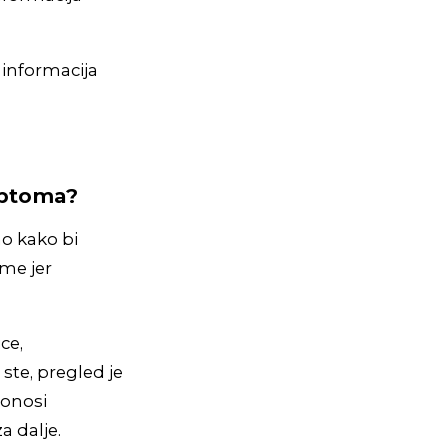
 informacija
mptoma?
no kako bi
eme jer
ce,
ste, pregled je
donosi
a dalje.