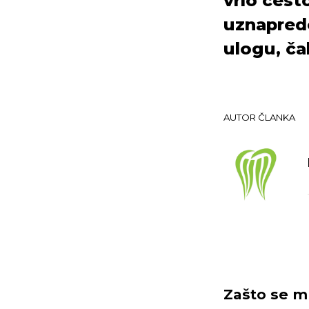
vrlo čest
uznapred
ulogu, ča
AUTOR ČLANKA
Zašto se m