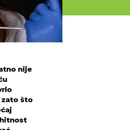
atno nije
ću
vrlo
 zato što
ećaj
 hitnost