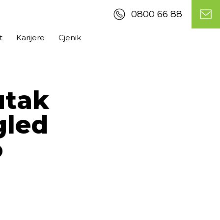
0800 66 88
t
Karijere
Cjenik
utak
gled
o