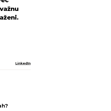
već
 važnu
aženi.
LinkedIn
ah?