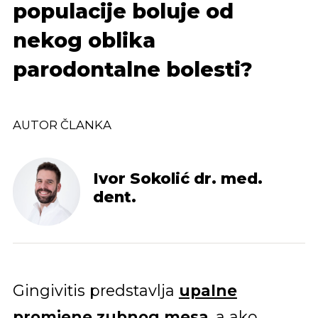
populacije boluje od
nekog oblika
parodontalne bolesti?
AUTOR ČLANKA
Ivor Sokolić dr. med.
dent.
Gingivitis predstavlja
upalne
promjene zubnog mesa
, a ako