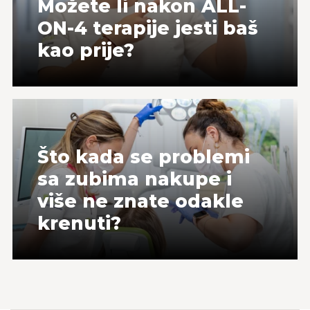
Možete li nakon ALL-
ON-4 terapije jesti baš
kao prije?
Što kada se problemi
sa zubima nakupe i
više ne znate odakle
krenuti?